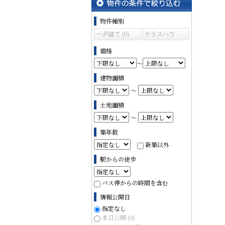
物件の条件で絞り込む
物件種別
一戸建て (0)
テラスハウ
ス (0)
価格
～
建物面積
～
土地面積
～
築年数
新築以外
駅からの徒歩
バス停からの時間を含む
情報公開日
指定なし
本日公開
(0)