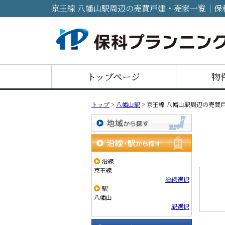
京王線 八幡山駅周辺の売買戸建・売家一覧｜保
トップページ
物
トップ
>
八幡山駅
>
京王線 八幡山駅周辺の売買
地域から探す
沿線・駅から探す
沿線
京王線
沿線選択
駅
八幡山
駅選択